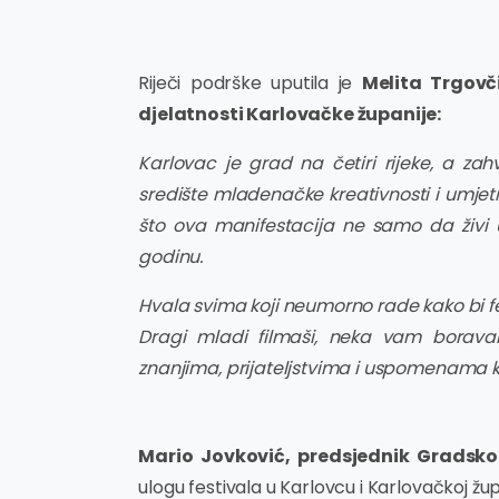
Riječi podrške uputila je
Melita Trgovč
djelatnosti Karlovačke županije:
Karlovac je grad na četiri rijeke, a zah
središte mladenačke kreativnosti i umjet
što ova manifestacija ne samo da živi u
godinu.
Hvala svima koji neumorno rade kako bi fes
Dragi mladi filmaši, neka vam boravak
znanjima, prijateljstvima i uspomenama k
Mario Jovković, predsjednik Gradsk
ulogu festivala u Karlovcu i Karlovačkoj žup