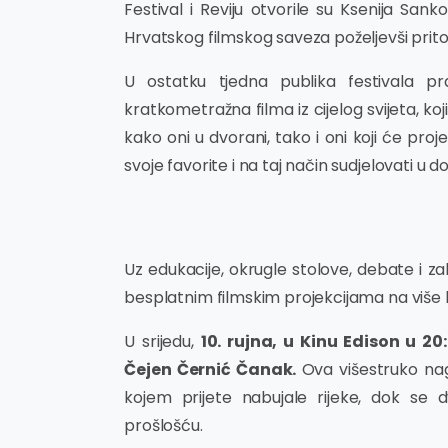
Festival i Reviju otvorile su Ksenija Sank
Hrvatskog filmskog saveza poželjevši prit
U ostatku tjedna publika festivala pr
kratkometražna filma iz cijelog svijeta, koji 
kako oni u dvorani, tako i oni koji će pro
svoje favorite i na taj način sudjelovati u do
Uz edukacije, okrugle stolove, debate i za
besplatnim filmskim projekcijama na više l
U srijedu,
10. rujna, u Kinu Edison u 20
Čejen Černić Čanak.
Ova višestruko na
kojem prijete nabujale rijeke, dok se 
prošlošću.