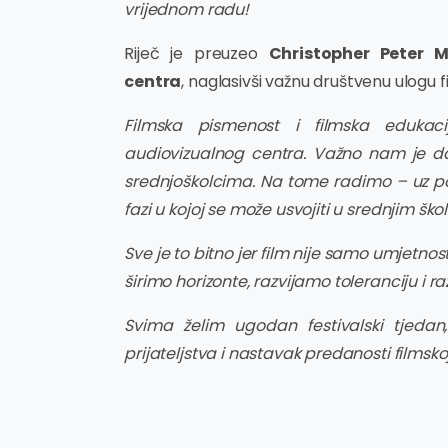
vrijednom radu!
Riječ je preuzeo
Christopher Peter M
centra
, naglasivši važnu društvenu ulogu f
Filmska pismenost i filmska eduka
audiovizualnog centra. Važno nam je d
srednjoškolcima. Na tome radimo – uz po
fazi u kojoj se može usvojiti u srednjim šk
Sve je to bitno jer film nije samo umjetnost
širimo horizonte, razvijamo toleranciju i r
Svima želim ugodan festivalski tjeda
prijateljstva i nastavak predanosti filmsko