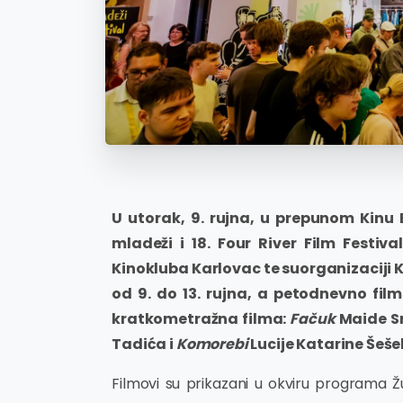
U utorak, 9. rujna, u prepunom Kinu 
mladeži i 18. Four River Film Festiv
Kinokluba Karlovac te suorganizaciji K
od 9. do 13. rujna, a petodnevno fil
kratkometražna filma:
Fačuk
Maide S
Tadića i
Komorebi
Lucije Katarine Šešel
Filmovi su prikazani u okviru programa Ž