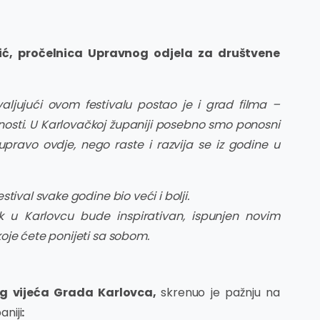
ić, pročelnica Upravnog odjela za društvene
valjujući ovom festivalu postao je i grad filma –
nosti. U Karlovačkoj županiji posebno smo ponosni
pravo ovdje, nego raste i razvija se iz godine u
tival svake godine bio veći i bolji.
 u Karlovcu bude inspirativan, ispunjen novim
oje ćete ponijeti sa sobom.
og vijeća Grada Karlovca,
skrenuo je pažnju na
aniji
: