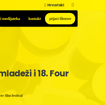
Hrvatski
 i medijateka
kontakt
prijavi filmove
mladeži
i
18.
Four
er film festival