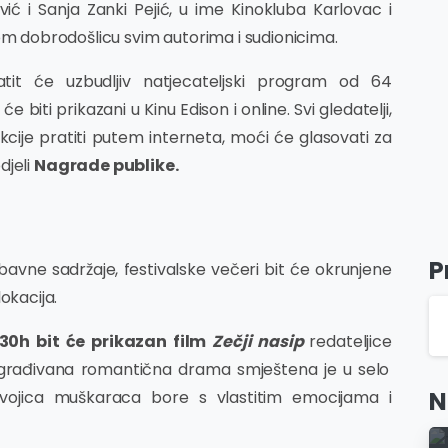
ović i Sanja Zanki Pejić, u ime Kinokluba Karlovac i
om dobrodošlicu svim autorima i sudionicima.
atit će uzbudljiv natjecateljski program od 64
će biti prikazani u Kinu Edison i online. Svi gledatelji,
jekcije pratiti putem interneta, moći će glasovati za
djeli
Nagrade publike.
P
bavne sadržaje, festivalske večeri bit će okrunjene
okacija.
:30h bit će prikazan film
Zečji nasip
redateljice
građivana romantična drama smještena je u selo
N
dvojica muškaraca bore s vlastitim emocijama i