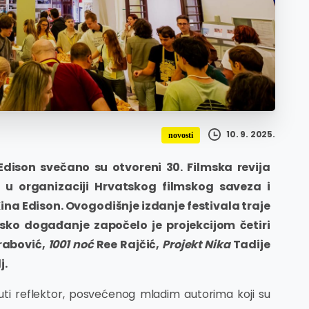
10. 9. 2025.
novosti
Edison svečano su otvoreni 30. Filmska revija
al u organizaciji Hrvatskog filmskog saveza i
ina Edison. Ovogodišnje izdanje festivala traje
msko događanje započelo je projekcijom četiri
rabović,
1001 noć
Ree Rajčić,
Projekt Nika
Tadije
j.
uti reflektor, posvećenog mladim autorima koji su