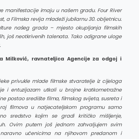
ve manifestacije imaju u našem gradu. Four River
t, a Filmska revija mladeži jubilarnu 30. obljetnicu.
lture našeg grada – mjesto okupljanja filmskih
adih, još neotkrivenih talenata. Tako odigrane uloge
.
 Milković, ravnateljica Agencije za odgoj i
eke privukle mlade filmske stvaratelje iz cijeloga
cije i entuzijazam utkali u brojne kratkometražne
e postao središte filma, filmskog svijeta, susreta i
i broj filmova u natjecateljskom programu samo
o sredstvo kojim se gradi kritičko mišljenje,
 duh. Ovim putem još jednom zahvaljujem svim
 i naravno učenicima na njihovom predanom i