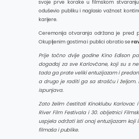
svoje prve korake u filmskom stvaranju
oduševio publiku i naglasio važnost konti
karijere.
Ceremonija otvaranja održana je pred p
Okupljenim gostima i publici obratio se
rav
Prije točno dvije godine Kino Edison po
događaj za sve Karlovčane, koji su s ne
tada ga prate veliki entuzijazam i predano
a drugo je raditi ga sa strašću i željom. 
ispunjava.
Zato želim čestitati Kinoklubu Karlovac 
River Film Festivala i 30. obljetnici Film
uspjela održati isti onaj entuzijazam koji
filmaša i publike.