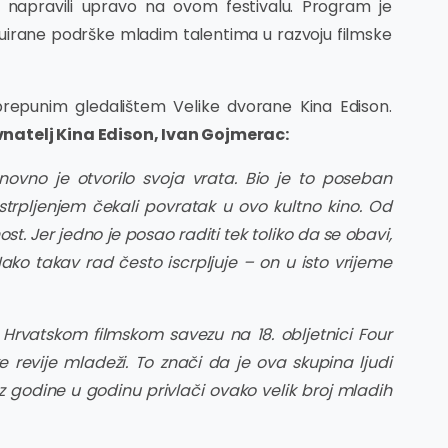
 napravili upravo na ovom festivalu. Program je
nuirane podrške mladim talentima u razvoju filmske
repunim gledalištem Velike dvorane Kina Edison.
natelj Kina Edison, Ivan Gojmerac:
novno je otvorilo svoja vrata. Bio je to poseban
strpljenjem čekali povratak u ovo kultno kino. Od
st. Jer jedno je posao raditi tek toliko da se obavi,
Iako takav rad često iscrpljuje – on u isto vrijeme
i Hrvatskom filmskom savezu na 18. obljetnici Four
ske revije mladeži. To znači da je ova skupina ljudi
 iz godine u godinu privlači ovako velik broj mladih