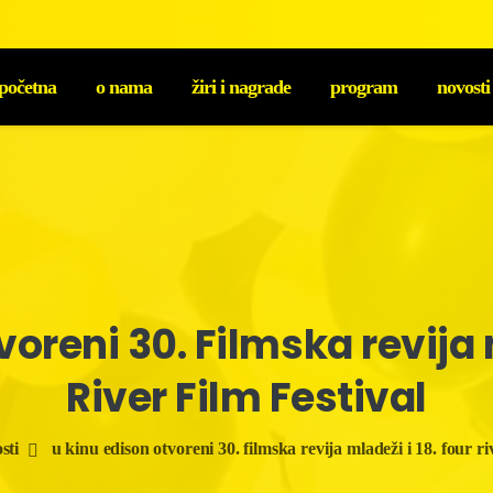
početna
o nama
žiri i nagrade
program
novosti
voreni
30.
Filmska
revija
River
Film
Festival
sti
u kinu edison otvoreni 30. filmska revija mladeži i 18. four riv