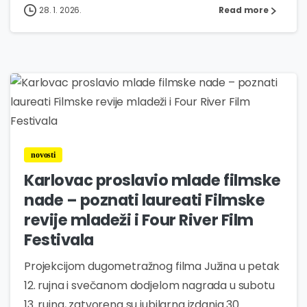
28. 1. 2026.
Read more
3
novosti
Karlovac proslavio mlade filmske
nade – poznati laureati Filmske
revije mladeži i Four River Film
Festivala
Projekcijom dugometražnog filma Južina u petak
12. rujna i svečanom dodjelom nagrada u subotu
13. rujna, zatvorena su jubilarna izdanja 30.