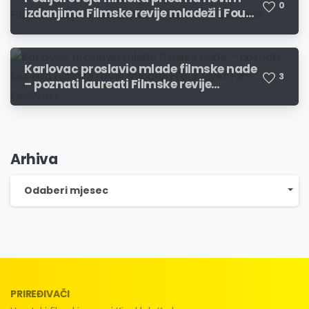
0
izdanjima Filmske revije mladeži i Four
River Film Festivala!
Karlovac proslavio mlade filmske nade
3
– poznati laureati Filmske revije
mladeži i Four River Film Festivala
Arhiva
Arhiva
Odaberi mjesec
PRIREĐIVAČI