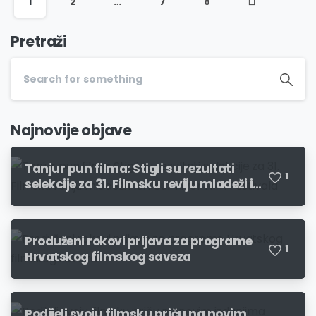
1
2
…
7
8
Pretraži
Najnovije objave
Tanjur pun filma: Stigli su rezultati
1
selekcije za 31. Filmsku reviju mladeži i
19. Four River Film Festivala
Produženi rokovi prijava za programe
1
Hrvatskog filmskog saveza
Podijeli svoju filmsku priču na novim