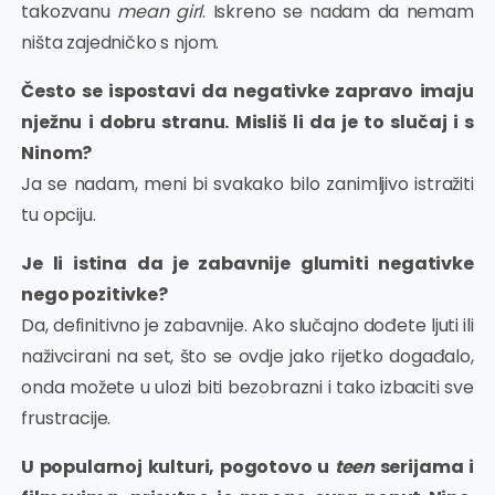
takozvanu
mean girl
. Iskreno se nadam da nemam
ništa zajedničko s njom.
Često se ispostavi da negativke zapravo imaju
nježnu i dobru stranu. Misliš li da je to slučaj i s
Ninom?
Ja se nadam, meni bi svakako bilo zanimljivo istražiti
tu opciju.
Je li istina da je zabavnije glumiti negativke
nego pozitivke?
Da, definitivno je zabavnije. Ako slučajno dođete ljuti ili
naživcirani na set, što se ovdje jako rijetko događalo,
onda možete u ulozi biti bezobrazni i tako izbaciti sve
frustracije.
U popularnoj kulturi, pogotovo u
teen
serijama i