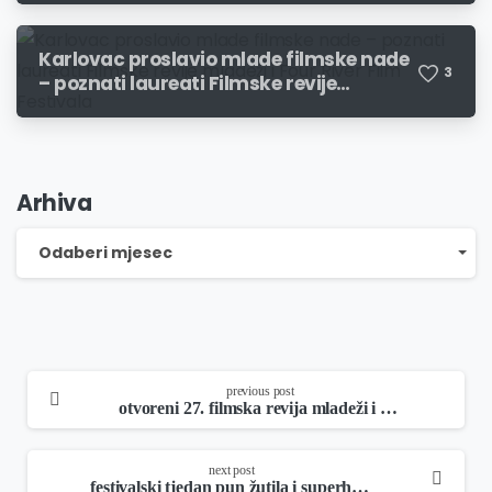
Karlovac proslavio mlade filmske nade
3
– poznati laureati Filmske revije
mladeži i Four River Film Festivala
Arhiva
Arhiva
Odaberi mjesec
continue
previous post
reading
otvoreni 27. filmska revija mladeži i 15. four river film festival u karlovcu!
next post
festivalski tjedan pun žutila i superheroja!