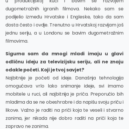
u produkcijskoj kući i bavim se razvojem
dugometražnih igranih filmova. Nekako sam se
podijelio između Hrvatske i Engleske, tako da sam
dosta često i ovdje. Trenutno u Hrvatskoj razvijam još
jednu seriju, a u Londonu se bavim dugometražnim
filmovima.
Sigurna sam da mnogi mladi imaju u glavi
odličnu ideju za televizijsku seriju, ali ne znaju
odakle početi. Koji je tvoj savjet?
Najbitnije je početi od ideje. Današnja tehnologija
omogućava vrlo lako snimanje ideje, svi imamo
mobitele u ruci, ali najbitnija je priča. Preporučio bih
mladima da se ne obeshrabre i da napišu svoju priču i
likove. Važno je raditi na priči koja te veseli i stvarno
zanima, jer nikada nije dobro raditi na priči koja te
zapravo ne zanima.