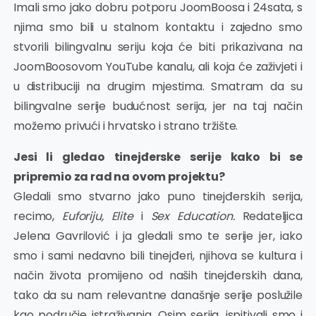
Imali smo jako dobru potporu JoomBoosa i 24sata, s
njima smo bili u stalnom kontaktu i zajedno smo
stvorili bilingvalnu seriju koja će biti prikazivana na
JoomBoosovom YouTube kanalu, ali koja će zaživjeti i
u distribuciji na drugim mjestima. Smatram da su
bilingvalne serije budućnost serija, jer na taj način
možemo privući i hrvatsko i strano tržište.
Jesi li gledao tinejđerske serije kako bi se
pripremio za rad na ovom projektu?
Gledali smo stvarno jako puno tinejđerskih serija,
recimo,
Euforiju, Elite
i
Sex Education.
Redateljica
Jelena Gavrilović i ja gledali smo te serije jer, iako
smo i sami nedavno bili tinejđeri, njihova se kultura i
način života promijeno od naših tinejđerskih dana,
tako da su nam relevantne današnje serije poslužile
kao područje istraživanja. Osim serija, ispitivali smo i