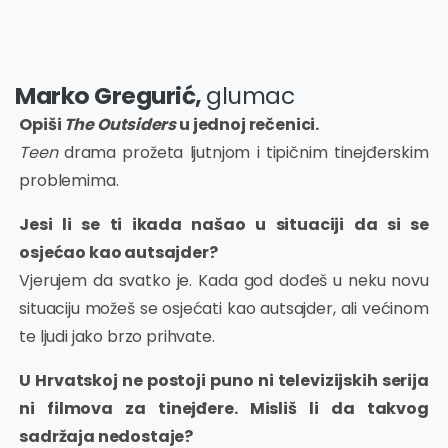
Marko Gregurić,
glumac
Opiši
The Outsiders
u jednoj rečenici.
Teen
drama prožeta ljutnjom i tipičnim tinejđerskim
problemima.
Jesi li se ti ikada našao u situaciji da si se
osjećao kao autsajder?
Vjerujem da svatko je. Kada god dođeš u neku novu
situaciju možeš se osjećati kao autsajder, ali većinom
te ljudi jako brzo prihvate.
U Hrvatskoj ne postoji puno ni televizijskih serija
ni filmova za tinejđere. Misliš li da takvog
sadržaja nedostaje?