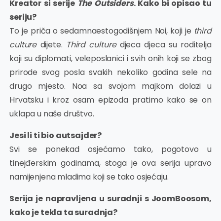
Kreator si serije
The Outsiders
. Kako bi opisao tu
seriju?
To je priča o sedamnaestogodišnjem Noi, koji je
third
culture
dijete.
Third culture
djeca djeca su roditelja
koji su diplomati, veleposlanici i svih onih koji se zbog
prirode svog posla svakih nekoliko godina sele na
drugo mjesto. Noa sa svojom majkom dolazi u
Hrvatsku i kroz osam epizoda pratimo kako se on
uklapa u naše društvo.
Jesi li ti bio autsajder?
Svi se ponekad osjećamo tako, pogotovo u
tinejđerskim godinama, stoga je ova serija upravo
namijenjena mladima koji se tako osjećaju.
Serija je napravljena u suradnji s JoomBoosom,
kako je tekla ta suradnja?