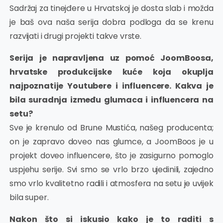
Sadržaj za tinejđere u Hrvatskoj je dosta slab i možda
je baš ova naša serija dobra podloga da se krenu
razvijati i drugi projekti takve vrste.
Serija je napravljena uz pomoć JoomBoosa,
hrvatske produkcijske kuće koja okuplja
najpoznatije Youtubere i influencere. Kakva je
bila suradnja između glumaca i influencera na
setu?
Sve je krenulo od Brune Mustića, našeg producenta;
on je zapravo doveo nas glumce, a JoomBoos je u
projekt doveo influencere, što je zasigurno pomoglo
uspjehu serije. Svi smo se vrlo brzo ujedinili, zajedno
smo vrlo kvalitetno radili i atmosfera na setu je uvijek
bila super.
Nakon što si iskusio kako je to raditi s