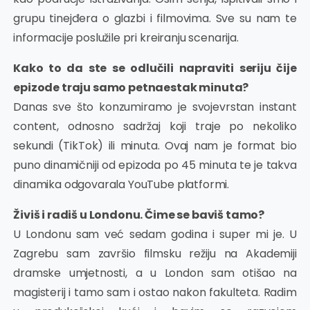
grupu tinejđera o glazbi i filmovima. Sve su nam te
informacije poslužile pri kreiranju scenarija.
Kako to da ste se odlučili napraviti seriju čije
epizode traju samo petnaestak minuta?
Danas sve što konzumiramo je svojevrstan instant
content, odnosno sadržaj koji traje po nekoliko
sekundi (TikTok) ili minuta. Ovaj nam je format bio
puno dinamičniji od epizoda po 45 minuta te je takva
dinamika odgovarala YouTube platformi.
Živiš i radiš u Londonu. Čime se baviš tamo?
U Londonu sam već sedam godina i super mi je. U
Zagrebu sam završio filmsku režiju na Akademiji
dramske umjetnosti, a u London sam otišao na
magisterij i tamo sam i ostao nakon fakulteta. Radim