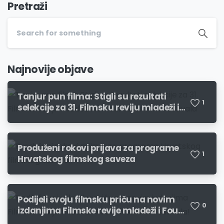
Pretraži
Najnovije objave
Tanjur pun filma: Stigli su rezultati
1
selekcije za 31. Filmsku reviju mladeži i
19. Four River Film Festivala
Produženi rokovi prijava za programe
1
Hrvatskog filmskog saveza
Podijeli svoju filmsku priču na novim
0
izdanjima Filmske revije mladeži i Four
River Film Festivala!