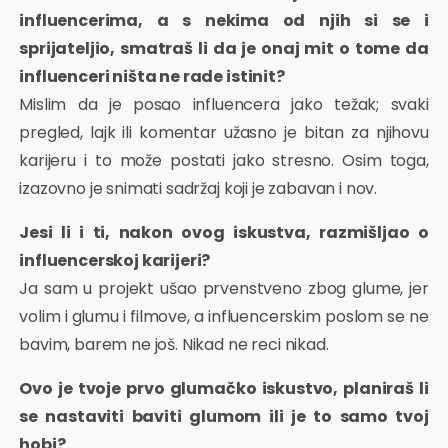
influencerima, a s nekima od njih si se i
sprijateljio, smatraš li da je onaj mit o tome da
influenceri ništa ne rade istinit?
Mislim da je posao influencera jako težak; svaki
pregled, lajk ili komentar užasno je bitan za njihovu
karijeru i to može postati jako stresno. Osim toga,
izazovno je snimati sadržaj koji je zabavan i nov.
Jesi li i ti, nakon ovog iskustva, razmišljao o
influencerskoj karijeri?
Ja sam u projekt ušao prvenstveno zbog glume, jer
volim i glumu i filmove, a influencerskim poslom se ne
bavim, barem ne još. Nikad ne reci nikad.
Ovo je tvoje prvo glumačko iskustvo, planiraš li
se nastaviti baviti glumom ili je to samo tvoj
hobi?