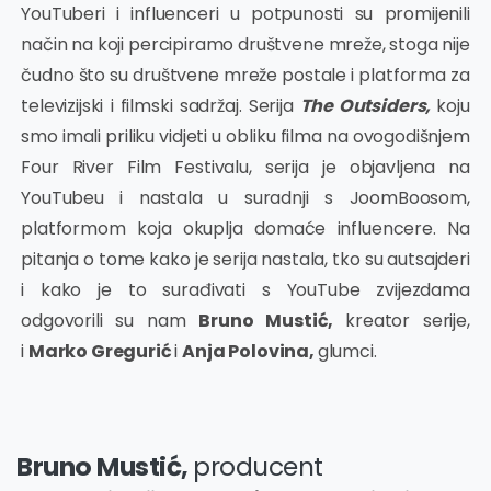
YouTuberi i influenceri u potpunosti su promijenili
način na koji percipiramo društvene mreže, stoga nije
čudno što su društvene mreže postale i platforma za
televizijski i filmski sadržaj. Serija
The Outsiders,
koju
smo imali priliku vidjeti u obliku filma na ovogodišnjem
Four River Film Festivalu, serija je objavljena na
YouTubeu i nastala u suradnji s JoomBoosom,
platformom koja okuplja domaće influencere. Na
pitanja o tome kako je serija nastala, tko su autsajderi
i kako je to surađivati s YouTube zvijezdama
odgovorili su nam
Bruno Mustić,
kreator serije,
i
Marko Gregurić
i
Anja Polovina,
glumci.
Bruno Mustić,
producent