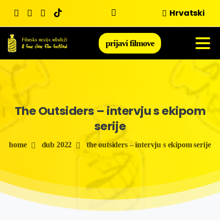
Skip
Hrvatski
to
content
prijavi filmove
The
Outsiders
–
intervju
s
ekipom
serije
home
dub 2022
the outsiders – intervju s ekipom serije