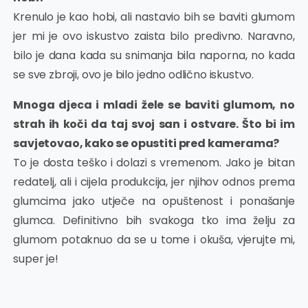
Krenulo je kao hobi, ali nastavio bih se baviti glumom
jer mi je ovo iskustvo zaista bilo predivno. Naravno,
bilo je dana kada su snimanja bila naporna, no kada
se sve zbroji, ovo je bilo jedno odlično iskustvo.
Mnoga djeca i mladi žele se baviti glumom, no
strah ih koči da taj svoj san i ostvare. Što bi im
savjetovao, kako se opustiti pred kamerama?
To je dosta teško i dolazi s vremenom. Jako je bitan
redatelj, ali i cijela produkcija, jer njihov odnos prema
glumcima jako utječe na opuštenost i ponašanje
glumca. Definitivno bih svakoga tko ima želju za
glumom potaknuo da se u tome i okuša, vjerujte mi,
super je!