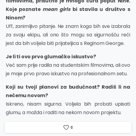
filmovima, prisutno je mnogo cura poput Nine.
Koje poznate
mean girls
bi stavila u društvo s
Ninom?
Uff, zanimljivo pitanje. Ne znam koga bih sve izabrala
za svoju ekipu, ali ono što mogu sa sigurnošću reći
jest da bih voljela biti prijateljica s Reginom George.
Je li ti ovo prvo glumačko iskustvo?
Već sam prije radila na studentskim filmovima, ali ovo
je moje prvo pravo iskustvo na profesionalnom setu.
Koji su tvoji planovi za budućnost? Radiš li na
nečemu novom?
Iskreno, nisam sigurna. Voljela bih probati upisati
glumu, a možda i raditi na nekom novom projektu.
0