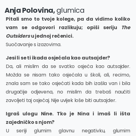
Anja Polovina,
glumica
Pitali smo to tvoje kolege, pa da vidimo koliko
vam se odgovori razlikuju; opiši seriju
The
Outsiders
u jednoj rečenici.
Suočavanje s izazovima.
Jesi li se ti ikada osjećala kao autsajder?
Da, ali mislim da se svatko osjeća kao autsajder.
Možda se nisam tako osjećala u školi, ali, recimo,
znala sam se tako osjećati kada bih izašla van i bila
drugačije odjevena, no mislim da trebaš naučiti
zavoljeti taj osjećaj. Nije uvijek loše biti autsajder.
Igraš ulogu Nine. Tko je Nina i imaš li išta
zajedničko s njom?
U seriji glumim glavnu negativku, glumim